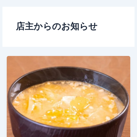
内
容
を
店主からのお知らせ
ス
キ
ッ
プ