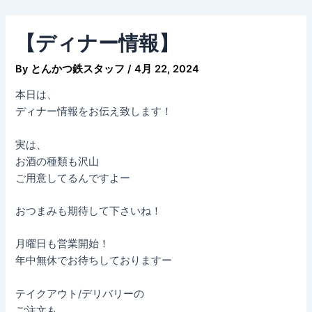
内
Post
容
navigation
【ディナー情報】
を
ス
By
とんかつ鉄スタッフ
/
4月 22, 2024
キ
ッ
本日は、
プ
ディナー情報をお伝え致します！
実は、
お酒の種類も沢山
ご用意してるんですよー
おつまみも期待して下さいね！
月曜日も営業開始！
年中無休でお待ちしておりますー
テイクアウト/デリバリーの
ご注文も、